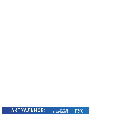
АКТУАЛЬНОЕ:
Секрет
семейного
счастья
золотых