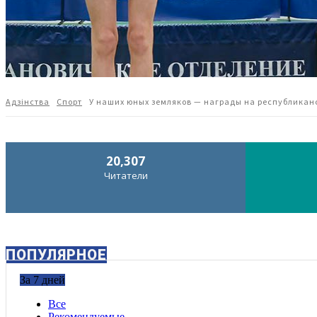
Адзiнства
Спорт
У наших юных земляков — награды на республикан
20,307
Читатели
ПОПУЛЯРНОЕ
За 7 дней
Все
Рекомендуемые