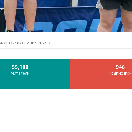
ском турнире по пинг-понгу
55,100
946
Читатели
Подписчики