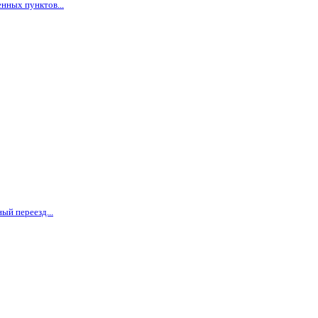
нных пунктов...
ый переезд...