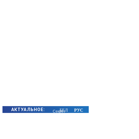
АКТУАЛЬНОЕ:
Секрет
семейного
счастья
золотых