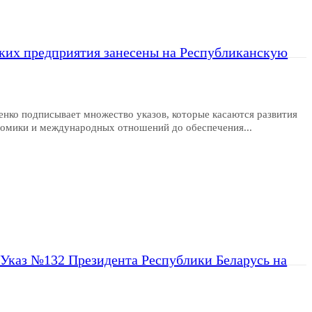
ских предприятия занесены на Республиканскую
нко подписывает множество указов, которые касаются развития
номики и международных отношений до обеспечения...
я Указ №132 Президента Республики Беларусь на