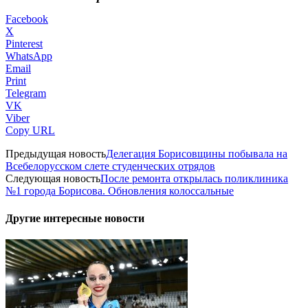
Facebook
X
Pinterest
WhatsApp
Email
Print
Telegram
VK
Viber
Copy URL
Предыдущая новость
Делегация Борисовщины побывала на
Всебелорусском слете студенческих отрядов
Следующая новость
После ремонта открылась поликлиника
№1 города Борисова. Обновления колоссальные
Другие интересные новости