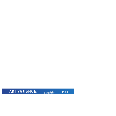
АКТУАЛЬНОЕ:
Секрет
семейного
счастья
золотых