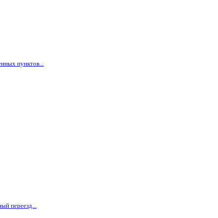
нных пунктов...
ый переезд...