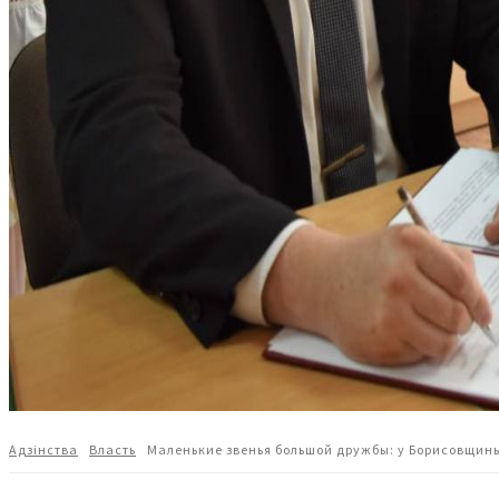
Адзiнства
Власть
Маленькие звенья большой дружбы: у Борисовщин