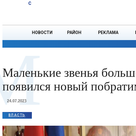
A
19.9
C
юбиляров
Пятница, 7 августа
БОРИСОВ
Ветровых
НОВОСТИ
РАЙОН
РЕКЛАМА
М
ОБЩЕСТВО
ПРОИСШЕСТВИЯ
ПРЕЗИДЕНТ
Маленькие звенья боль
появился новый побрати
24.07.2023
ВЛАСТЬ