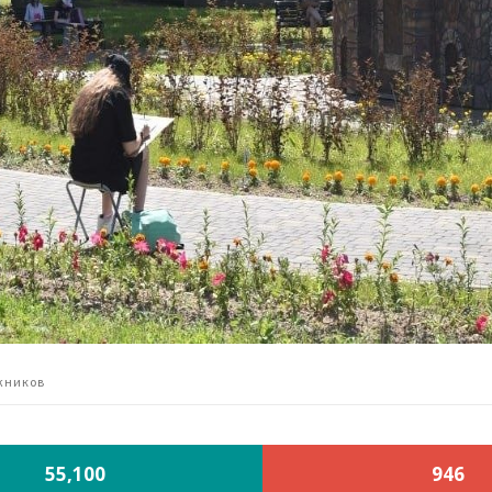
жников
55,100
946