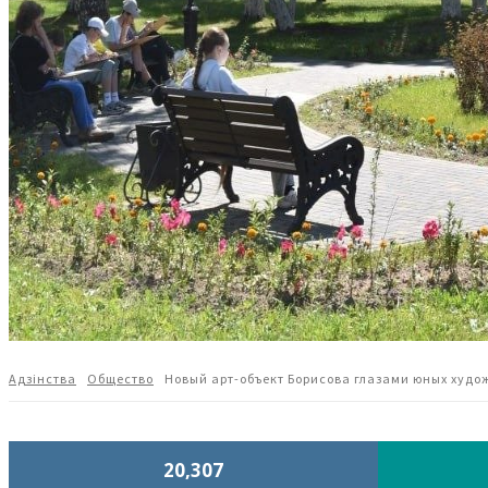
Адзiнства
Общество
Новый арт-объект Борисова глазами юных худо
20,307