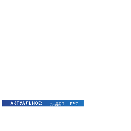
АКТУАЛЬНОЕ:
Секрет
семейного
счастья
золотых