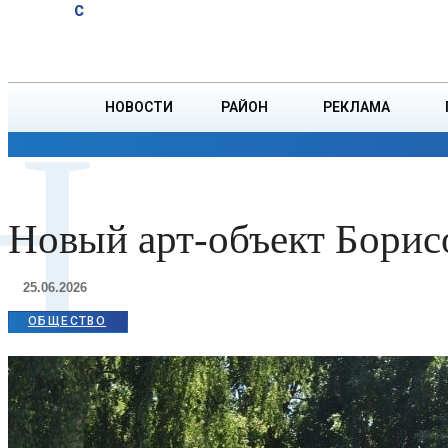
A
15
C
юбиляров
Суббота, 8 августа
БОРИСОВ
Ветровых
НОВОСТИ
РАЙОН
РЕКЛАМА
Н
ОБЩЕСТВО
ПРОИСШЕСТВИЯ
ПРЕЗИДЕНТ
Новый арт-объект Борис
25.06.2026
ОБЩЕСТВО