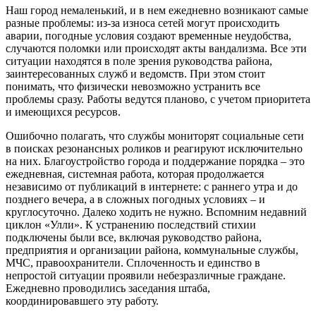
Наш город немаленький, и в нем ежедневно возникают самые
разные проблемы: из-за износа сетей могут происходить
аварии, погодные условия создают временные неудобства,
случаются поломки или происходят акты вандализма. Все эти
ситуации находятся в поле зрения руководства района,
заинтересованных служб и ведомств. При этом стоит
понимать, что физически невозможно устранить все
проблемы сразу. Работы ведутся планово, с учетом приоритета
и имеющихся ресурсов.
Ошибочно полагать, что службы мониторят социальные сети
в поисках резонансных роликов и реагируют исключительно
на них. Благоустройство города и поддержание порядка – это
ежедневная, системная работа, которая продолжается
независимо от публикаций в интернете: с раннего утра и до
позднего вечера, а в сложных погодных условиях – и
круглосуточно. Далеко ходить не нужно. Вспомним недавний
циклон «Улли». К устранению последствий стихии
подключены были все, включая руководство района,
предприятия и организации района, коммунальные службы,
МЧС, правоохранители. Сплоченность и единство в
непростой ситуации проявили небезразличные граждане.
Ежедневно проводились заседания штаба,
координировавшего эту работу.