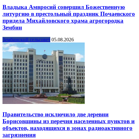
Владыка Амвросий совершил Божественную
литургию в престольный праздник Почаевского
придела Михайловского храма агрогородка
Зембин
Зембинский сельсовет
05.08.2026
Правительство исключило две деревни
Борисовщины из перечня населенных пунктов и
объектов, находящихся в зонах радиоактивного
загрязнения