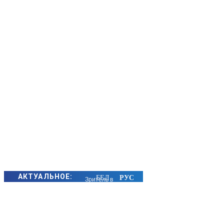
АКТУАЛЬНОЕ:
Зритель в
первом ряду: как
атмосфера в
семье влияет на