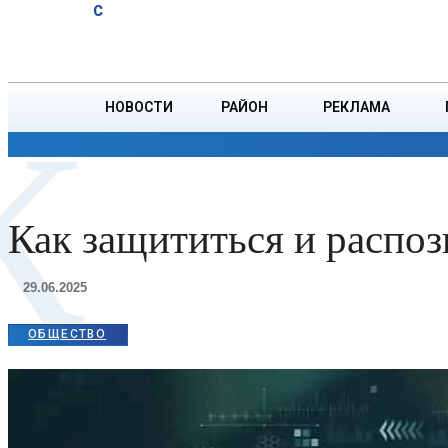
A
20.1
C
психологическое
Суббота, 8 августа
БОРИСОВ
здоровье
ребенка
НОВОСТИ
РАЙОН
РЕКЛАМА
К
ОБЩЕСТВО
ПРОИСШЕСТВИЯ
ПРЕЗИДЕНТ
Как защититься и распоз
29.06.2025
ОБЩЕСТВО