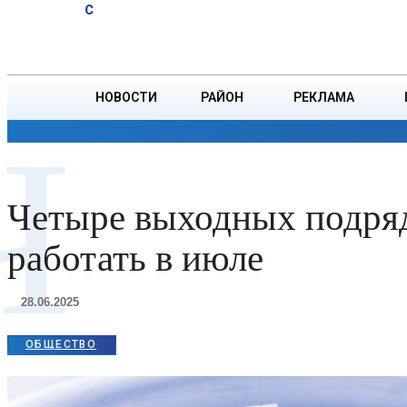
A
29.3
C
совершил
Четверг, 6 августа
БОРИСОВ
рывок на
30%
НОВОСТИ
РАЙОН
РЕКЛАМА
Ч
ОБЩЕСТВО
ПРОИСШЕСТВИЯ
ПРЕЗИДЕНТ
Четыре выходных подряд
работать в июле
28.06.2025
ОБЩЕСТВО