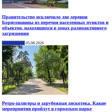
Правительство исключило две деревни
Борисовщины из перечня населенных пунктов и
объектов, находящихся в зонах радиоактивного
загрязнения
Безопасность
05.08.2026
Ретро-шлягеры и зарубежная дискотека. Какие
мероприятия пройдут в городском парке