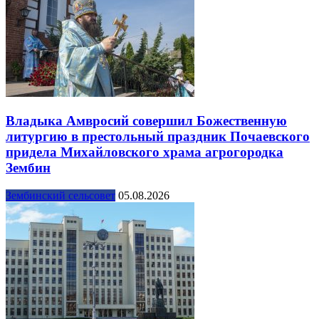
Владыка Амвросий совершил Божественную
литургию в престольный праздник Почаевского
придела Михайловского храма агрогородка
Зембин
Зембинский сельсовет
05.08.2026