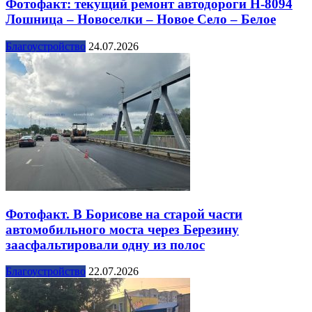
Фотофакт: текущий ремонт автодороги Н-8094
Лошница – Новоселки – Новое Село – Белое
Благоустройство
24.07.2026
Фотофакт. В Борисове на старой части
автомобильного моста через Березину
заасфальтировали одну из полос
Благоустройство
22.07.2026