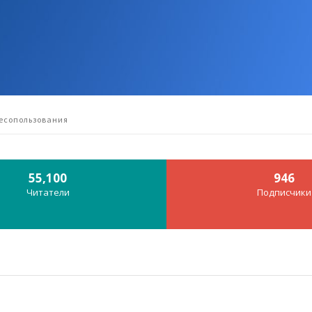
лесопользования
55,100
946
Читатели
Подписчики