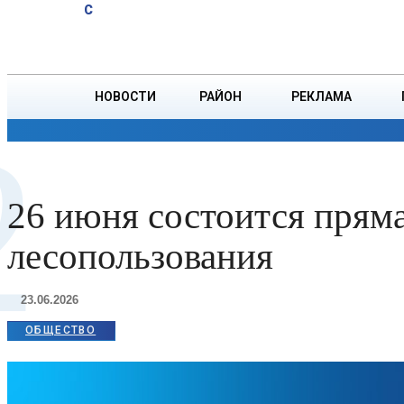
A
19.2
C
пустыри и
Воскресенье, 9 августа
БОРИСОВ
поля. Почему
так важно
вести борьбу с
НОВОСТИ
РАЙОН
РЕКЛАМА
золотарником?
2
ОБЩЕСТВО
ПРОИСШЕСТВИЯ
ПРЕЗИДЕНТ
26 июня состоится прям
лесопользования
23.06.2026
ОБЩЕСТВО