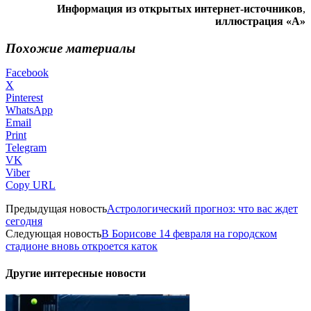
Информация из открытых интернет-источников
,
иллюстрация «А»
Похожие материалы
Facebook
X
Pinterest
WhatsApp
Email
Print
Telegram
VK
Viber
Copy URL
Предыдущая новость
Астрологический прогноз: что вас ждет
сегодня
Следующая новость
В Борисове 14 февраля на городском
стадионе вновь откроется каток
Другие интересные новости