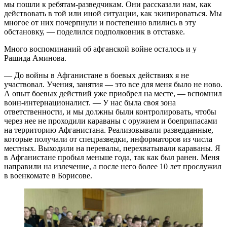
мы пошли к ребятам-разведчикам. Они рассказали нам, как
действовать в той или иной ситуации, как экипироваться. Мы
многое от них почерпнули и постепенно влились в эту
обстановку, — поделился подполковник в отставке.
Много воспоминаний об афганской войне осталось и у
Рашида Аминова.
— До войны в Афганистане в боевых действиях я не
участвовал. Учения, занятия — это все для меня было не ново.
А опыт боевых действий уже приобрел на месте, — вспомнил
воин-интернационалист. — У нас была своя зона
ответственности, и мы должны были контролировать, чтобы
через нее не проходили караваны с оружием и боеприпасами
на территорию Афганистана. Реализовывали разведданные,
которые получали от спецразведки, информаторов из числа
местных. Выходили на перевалы, перехватывали караваны. Я
в Афганистане пробыл меньше года, так как был ранен. Меня
направили на излечение, а после него более 10 лет прослужил
в военкомате в Борисове.