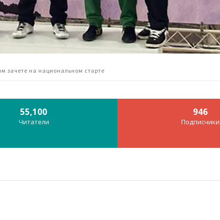
ом зачете на национальном старте
55,100
946
Читатели
Подписчики