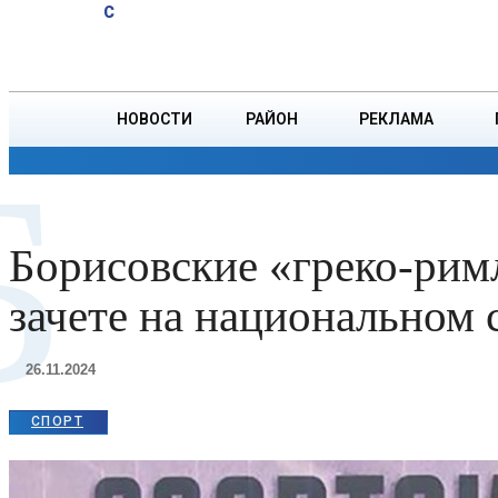
A
17.9
C
Уже 23
Суббота, 8 августа
БОРИСОВ
года
Дмитрий
Ружицкий
НОВОСТИ
РАЙОН
РЕКЛАМА
работает
Б
на
ОБЩЕСТВО
ПРОИСШЕСТВИЯ
ПРЕЗИДЕНТ
дистанции
пути,
продолжая
Борисовские «греко-рим
семейную
традицию
зачете на национальном 
26.11.2024
СПОРТ