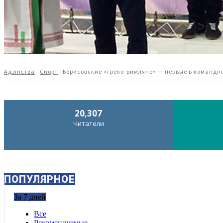
Адзiнства
Спорт
Борисовские «греко-римляне» — первые в командн
20,307
Читатели
ПОПУЛЯРНОЕ
За 7 дней
Все
Рекомендуемые