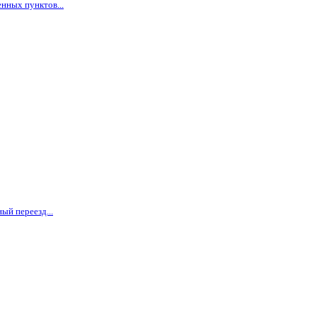
нных пунктов...
ый переезд...