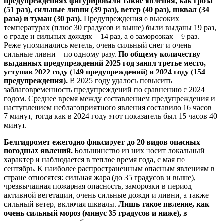
предупреждениях фигурировали такие явления, как гроза
(51 раз), сильные ливни (39 раз), ветер (40 раз), шквал (34
раза) и туман (30 раз).
Предупреждения о высоких
температурах (плюс 30 градусов и выше) были выданы 19 раз,
о граде и сильных дождях – 14 раз, а о заморозках – 9 раз.
Реже упоминались метель, очень сильный снег и очень
сильные ливни – по одному разу.
По общему количеству
выданных предупреждений 2025 год занял третье место,
уступив 2022 году (149 предупреждений) и 2024 году (154
предупреждения).
В 2025 году удалось повысить
заблаговременность предупреждений по сравнению с 2024
годом. Среднее время между составлением предупреждения и
наступлением неблагоприятного явления составило 16 часов
7 минут, тогда как в 2024 году этот показатель был 15 часов 40
минут.
Белгидромет ежегодно фиксирует до 20 видов опасных
погодных явлений.
Большинство из них носит локальный
характер и наблюдается в теплое время года, с мая по
сентябрь. К наиболее распространенным опасным явлениям в
стране относятся: сильная жара (до 35 градусов и выше),
чрезвычайная пожарная опасность, заморозки в период
активной вегетации, очень сильные дожди и ливни, а также
сильный ветер, включая шквалы.
Лишь такое явление, как
очень сильный мороз (минус 35 градусов и ниже), в