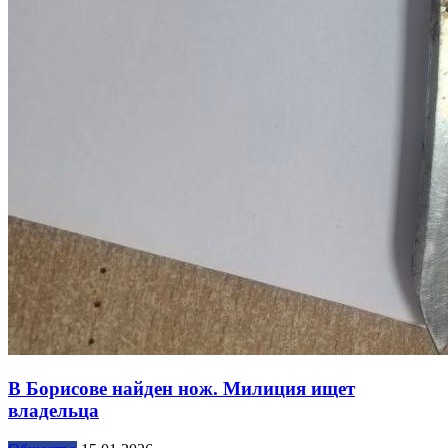
В Борисове найден нож. Милиция ищет
владельца