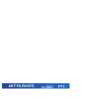
АКТУАЛЬНОЕ:
Максим
Воробей
завоевал
серебро на