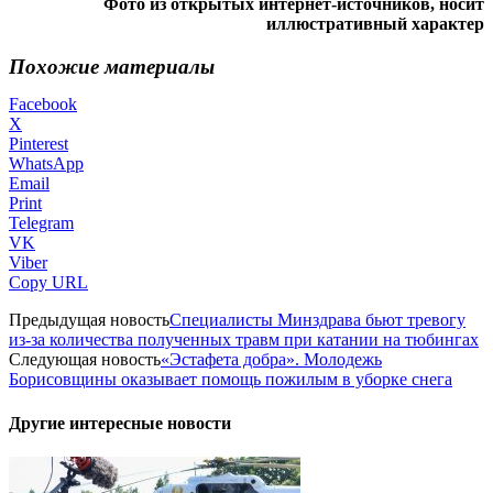
Фото из открытых интернет-источников, носит
иллюстративный характер
Похожие материалы
Facebook
X
Pinterest
WhatsApp
Email
Print
Telegram
VK
Viber
Copy URL
Предыдущая новость
Специалисты Минздрава бьют тревогу
из-за количества полученных травм при катании на тюбингах
Следующая новость
«Эстафета добра». Молодежь
Борисовщины оказывает помощь пожилым в уборке снега
Другие интересные новости