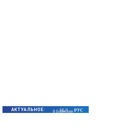
АКТУАЛЬНОЕ:
В Борисове
пройдет
открытый
турнир по