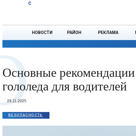
A
19.2
C
мотокроссу.
Воскресенье, 9 августа
БОРИСОВ
Афиша
НОВОСТИ
РАЙОН
РЕКЛАМА
О
ОБЩЕСТВО
ПРОИСШЕСТВИЯ
ПРЕЗИДЕНТ
Основные рекомендации 
гололеда для водителей
24.11.2025
БЕЗОПАСНОСТЬ