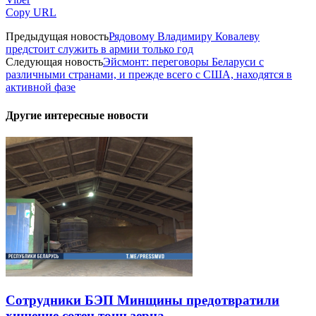
Copy URL
Предыдущая новость
Рядовому Владимиру Ковалеву
предстоит служить в армии только год
Следующая новость
Эйсмонт: переговоры Беларуси с
различными странами, и прежде всего с США, находятся в
активной фазе
Другие интересные новости
Сотрудники БЭП Минщины предотвратили
хищение сотен тонн зерна