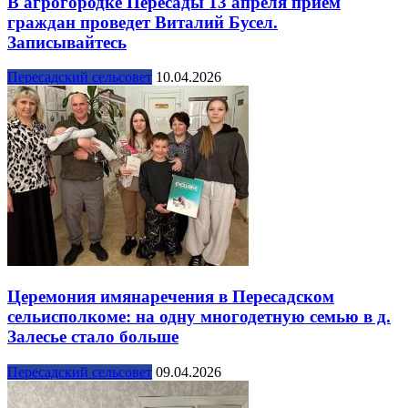
В агрогородке Пересады 13 апреля прием
граждан проведет Виталий Бусел.
Записывайтесь
Пересадский сельсовет
10.04.2026
Церемония имянаречения в Пересадском
сельисполкоме: на одну многодетную семью в д.
Залесье стало больше
Пересадский сельсовет
09.04.2026