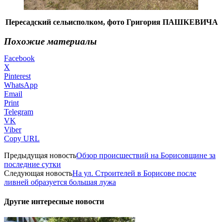
Пересадский сельисполком, фото Григория ПАШКЕВИЧА
Похожие материалы
Facebook
X
Pinterest
WhatsApp
Email
Print
Telegram
VK
Viber
Copy URL
Предыдущая новость
Обзор происшествий на Борисовщине за
последние сутки
Следующая новость
На ул. Строителей в Борисове после
ливней образуется большая лужа
Другие интересные новости