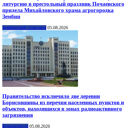
литургию в престольный праздник Почаевского
придела Михайловского храма агрогородка
Зембин
Зембинский сельсовет
05.08.2026
Правительство исключило две деревни
Борисовщины из перечня населенных пунктов и
объектов, находящихся в зонах радиоактивного
загрязнения
Безопасность
05.08.2026