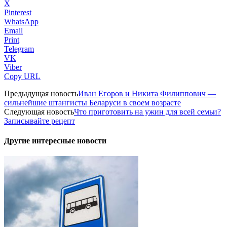
X
Pinterest
WhatsApp
Email
Print
Telegram
VK
Viber
Copy URL
Предыдущая новость
Иван Егоров и Никита Филиппович —
сильнейшие штангисты Беларуси в своем возрасте
Следующая новость
Что приготовить на ужин для всей семьи?
Записывайте рецепт
Другие интересные новости