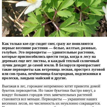
Как только кое-где сходит снег, сразу же появляются
первые весенние растения — белые, желтые, розовые,
голубые. Это первоцветы — удивительные растения,
которые приспособились цвести тогда, когда в лесу на
деревьях еще нет листвы, и каждый теплый солнечный
лучик доходит до самой земли. В Беларуси произрастают
такие первоцветы как ветреница лесная, прострел луговой
или сон-трава, печёночница благородная, подснежники и
пролески, ландыш майский и другие.
Выезжая в лес, горожане непременно хотят привезти домой
букетик первоцветов. Но такие букетики быстро вянут, а
вокруг больших городов этих замечательных растений
становится все меньше. Первоцветы — украшение наших
весенних лесов, но численность их неуклонно сокращается.