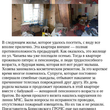
В следующем жилье, которое удалось посетить, с виду все
вполне прилично. Эта квартира внешне — полная
противоположность предыдущей. Как оказалось, это жилище
по ул. Чапаева мы уже посещали осенью. Тогда в квартире
проживало пятеро: и пенсионеры, и люди трудоспособного
возраста, и будущая мама, которая вот-вот родит малыша.
Хозяева занимались косметическим ремонтом. За это короткое
время многое поменялось. Супруги, которые постоянно
совершали семейные скандалы, отбывают наказание за
причинение телесных повреждений друг другу. Их дочь
родила малыша и продолжает проживать в этой квартире
вместе с бабушкой — женщиной пенсионного возраста и ее
братом. Во время прошлого визита нашлись нарушения по
линии МЧС. Были вопросы по исправности проводки,
отсутствовал пожарный извещатель. Но их так и не решили.
Представитель Борисовского ГРОЧС еще раз напомнил