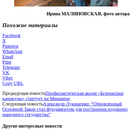
Ирина МАЛИНОВСКАЯ, фото автора
Похожие материалы
Facebook
X
Pinterest
WhatsApp
Email
Print
Telegram
VK
Viber
Copy URL
Предыдущая новость
Профилактическая акция «Безопасные
каникулы» стартует на Минщине
Следующая новость
Александр Лукашенко: “Обновленный
Основной Закон стал фундаментом для построения подлинно
народного государства”
Другие интересные новости