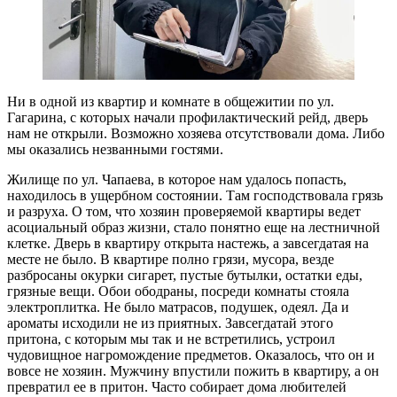
Ни в одной из квартир и комнате в общежитии по ул.
Гагарина, с которых начали профилактический рейд, дверь
нам не открыли. Возможно хозяева отсутствовали дома. Либо
мы оказались незванными гостями.
Жилище по ул. Чапаева, в которое нам удалось попасть,
находилось в ущербном состоянии. Там господствовала грязь
и разруха. О том, что хозяин проверяемой квартиры ведет
асоциальный образ жизни, стало понятно еще на лестничной
клетке. Дверь в квартиру открыта настежь, а завсегдатая на
месте не было. В квартире полно грязи, мусора, везде
разбросаны окурки сигарет, пустые бутылки, остатки еды,
грязные вещи. Обои ободраны, посреди комнаты стояла
электроплитка. Не было матрасов, подушек, одеял. Да и
ароматы исходили не из приятных. Завсегдатай этого
притона, с которым мы так и не встретились, устроил
чудовищное нагромождение предметов. Оказалось, что он и
вовсе не хозяин. Мужчину впустили пожить в квартиру, а он
превратил ее в притон. Часто собирает дома любителей