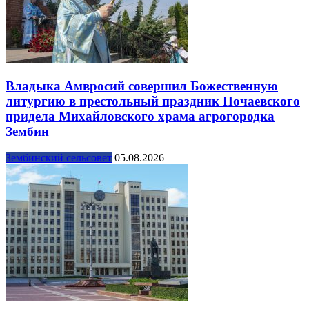
Владыка Амвросий совершил Божественную
литургию в престольный праздник Почаевского
придела Михайловского храма агрогородка
Зембин
Зембинский сельсовет
05.08.2026