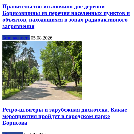
Правительство исключило две деревни
Борисовщины из перечня населенных пунктов и
объектов, находящихся в зонах радиоактивного
загрязнения
Безопасность
05.08.2026
Ретро-шлягеры и зарубежная дискотека. Какие
мероприятия пройдут в городском парке
Борисова