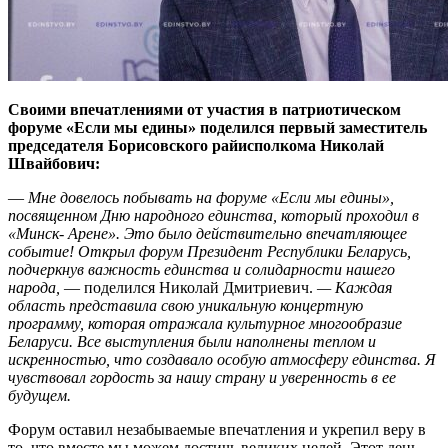
Своими впечатлениями от участия в патриотическом
форуме «Если мы едины» поделился первый заместитель
председателя Борисовского райисполкома Николай
Швайбович:
—
Мне довелось побывать на форуме «Если мы едины»,
посвященном Дню народного единства, который проходил в
«Минск- Арене». Это было действительно впечатляющее
событие! Открыл форум Президент Республики Беларусь,
подчеркнув важность единства и солидарности нашего
народа,
— поделился Николай Дмитриевич.
— Каждая
область представила свою уникальную концертную
программу, которая отражала культурное многообразие
Беларуси. Все выступления были наполнены теплом и
искренностью, что создавало особую атмосферу единства. Я
чувствовал гордость за нашу страну и уверенность в ее
будущем.
Форум оставил незабываемые впечатления и укрепил веру в
то, что вместе мы можем достичь великих целей. Этот день