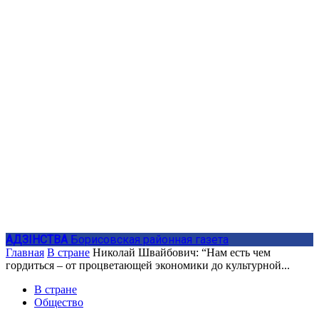
АДЗIНСТВА
Борисовская районная газета
Главная
В стране
Николай Швайбович: “Нам есть чем
гордиться – от процветающей экономики до культурной...
В стране
Общество