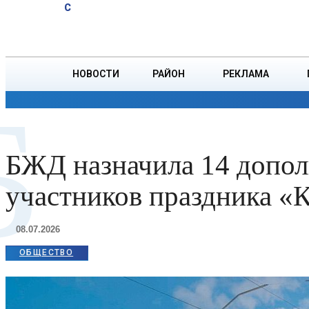
A
19.1
C
тонн зерна
Пятница, 7 августа
БОРИСОВ
НОВОСТИ
РАЙОН
РЕКЛАМА
Б
ОБЩЕСТВО
ПРОИСШЕСТВИЯ
ПРЕЗИДЕНТ
БЖД назначила 14 допол
участников праздника «
08.07.2026
ОБЩЕСТВО