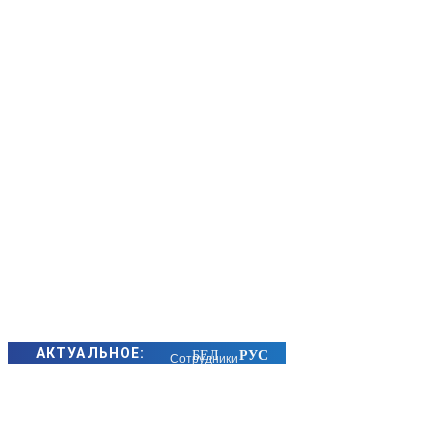
АКТУАЛЬНОЕ:
Сотрудники
БЭП Минщины
предотвратили
хищение сотен