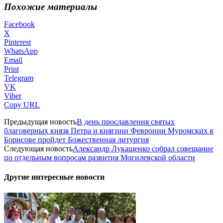
Похожие материалы
Facebook
X
Pinterest
WhatsApp
Email
Print
Telegram
VK
Viber
Copy URL
Предыдущая новость
В день прославления святых
благоверных князя Петра и княгини Февронии Муромских в
Борисове пройдет Божественная литургия
Следующая новость
Александр Лукашенко собрал совещание
по отдельным вопросам развития Могилевской области
Другие интересные новости