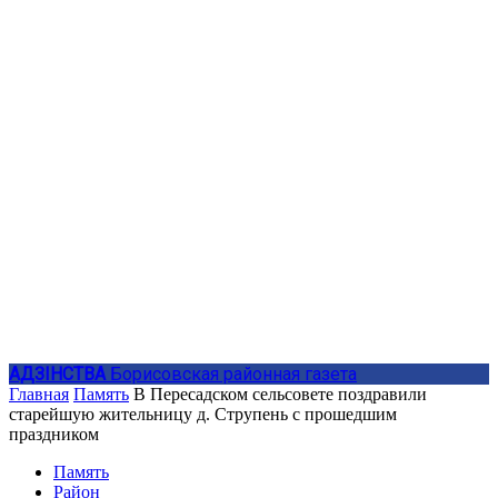
АДЗIНСТВА
Борисовская районная газета
Главная
Память
В Пересадском сельсовете поздравили
старейшую жительницу д. Струпень с прошедшим
праздником
Память
Район