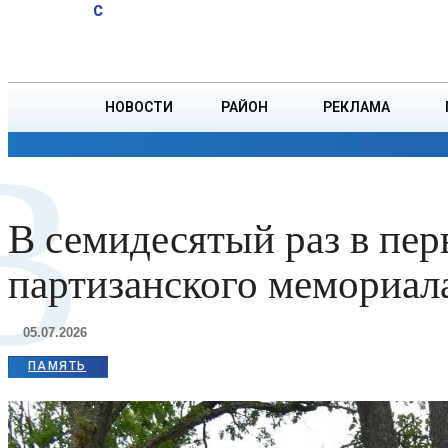
A
21.6
C
комбайнер
Четверг, 6 августа
БОРИСОВ
первым на
Борисовщине
намолотил
НОВОСТИ
РАЙОН
РЕКЛАМА
2000 тонн
В
зерна
ОБЩЕСТВО
ПРОИСШЕСТВИЯ
ПРЕЗИДЕНТ
В семидесятый раз в пер
партизанского мемориал
05.07.2026
ПАМЯТЬ