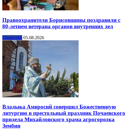
Правоохранители Борисовщины поздравили с
80-летием ветерана органов внутренних дел
Общество
05.08.2026
Владыка Амвросий совершил Божественную
литургию в престольный праздник Почаевского
придела Михайловского храма агрогородка
Зембин