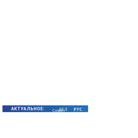
АКТУАЛЬНОЕ:
Секрет
семейного
счастья
золотых