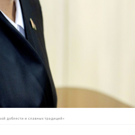
овой доблести и славных традиций»