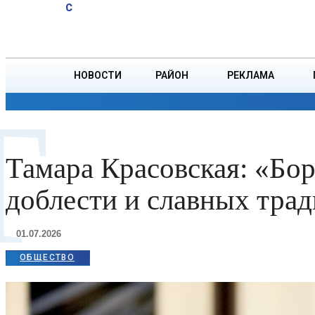
A
19.9
C
юбиляров
Пятница, 7 августа
БОРИСОВ
Ветровых
НОВОСТИ
РАЙОН
РЕКЛАМА
Т
ОБЩЕСТВО
ПРОИСШЕСТВИЯ
ПРЕЗИДЕНТ
Тамара Красовская: «Бор
доблести и славных тра
01.07.2026
ОБЩЕСТВО