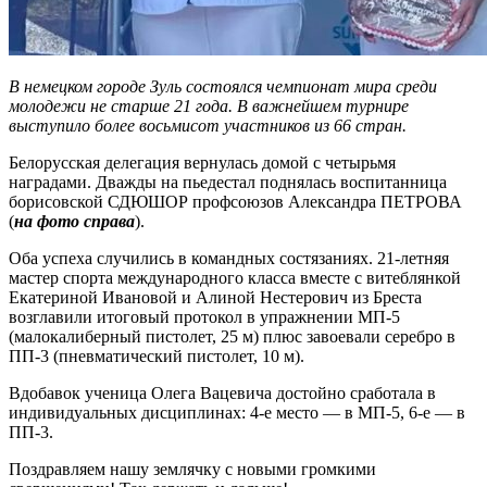
В немецком городе Зуль состоялся чемпионат мира среди
молодежи не старше 21 года. В важнейшем турнире
выступило более восьмисот участников из 66 стран.
Белорусская делегация вернулась домой с четырьмя
наградами. Дважды на пьедестал поднялась воспитанница
борисовской СДЮШОР профсоюзов Александра ПЕТРОВА
(
на фото справа
).
Оба успеха случились в командных состязаниях. 21-летняя
мастер спорта международного класса вместе с витеблянкой
Екатериной Ивановой и Алиной Нестерович из Бреста
возглавили итоговый протокол в упражнении МП-5
(малокалиберный пистолет, 25 м) плюс завоевали серебро в
ПП-3 (пневматический пистолет, 10 м).
Вдобавок ученица Олега Вацевича достойно сработала в
индивидуальных дисциплинах: 4-е место — в МП-5, 6-е — в
ПП-3.
Поздравляем нашу землячку с новыми громкими