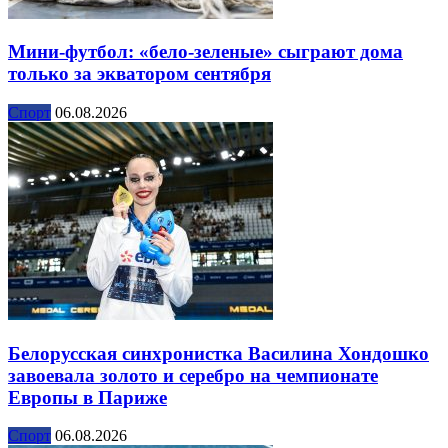
Мини-футбол: «бело-зеленые» сыграют дома
только за экватором сентября
Спорт
06.08.2026
Белорусская синхронистка Василина Хондошко
завоевала золото и серебро на чемпионате
Европы в Париже
Спорт
06.08.2026