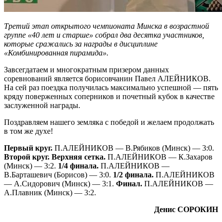
Третий этап открытого чемпионата Минска в возрастной
группе «40 лет и старше» собрал два десятка участников,
которые сражались за награды в дисциплине
«Комбинированная пирамида».
Завсегдатаем и многократным призером данных
соревнований является борисовчанин Павел АЛЕЙНИКОВ.
На сей раз поездка получилась максимально успешной — пять
кряду поверженных соперников и почетный кубок в качестве
заслуженной награды.
Поздравляем нашего земляка с победой и желаем продолжать
в том же духе!
Первый круг.
П.АЛЕЙНИКОВ — В.Рябиков (Минск) — 3:0.
Второй круг. Верхняя сетка.
П.АЛЕЙНИКОВ — К.Захаров
(Минск) — 3:2.
1/4 финала.
П.АЛЕЙНИКОВ —
В.Барташевич (Борисов) — 3:0.
1/2 финала.
П.АЛЕЙНИКОВ
— А.Сидорович (Минск) — 3:1.
Финал.
П.АЛЕЙНИКОВ —
А.Плавник (Минск) — 3:2.
Денис СОРОКИН