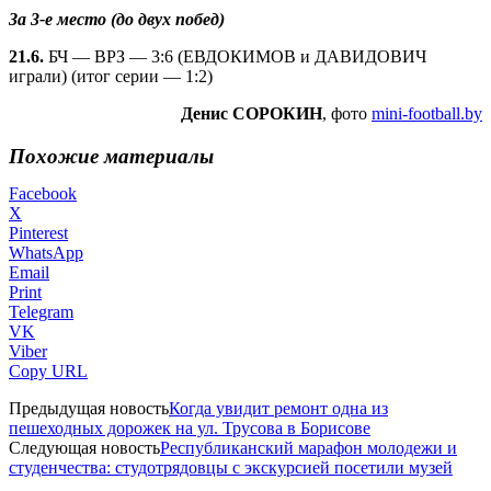
За 3-е место (до двух побед)
21.6.
БЧ — ВРЗ — 3:6 (ЕВДОКИМОВ и ДАВИДОВИЧ
играли) (итог серии — 1:2)
Денис СОРОКИН
, фото
mini-football.by
Похожие материалы
Facebook
X
Pinterest
WhatsApp
Email
Print
Telegram
VK
Viber
Copy URL
Предыдущая новость
Когда увидит ремонт одна из
пешеходных дорожек на ул. Трусова в Борисове
Следующая новость
Республиканский марафон молодежи и
студенчества: студотрядовцы с экскурсией посетили музей