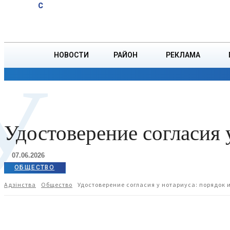
A
32
C
причинах
Четверг, 6 августа
БОРИСОВ
кишечных
инфекций
напомнила
НОВОСТИ
РАЙОН
РЕКЛАМА
инструктор
У
— валеолог
ОБЩЕСТВО
ПРОИСШЕСТВИЯ
ПРЕЗИДЕНТ
поликлиники
№5
Борисовской
ЦРБ
Удостоверение согласия 
07.06.2026
ОБЩЕСТВО
Адзiнства
Общество
Удостоверение согласия у нотариуса: порядок 