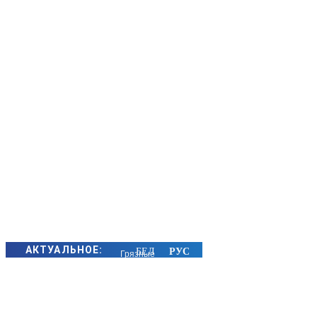
АКТУАЛЬНОЕ:
Грязные
руки, вода и
продукты:
об основных