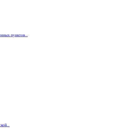
нных пунктов...
кой...