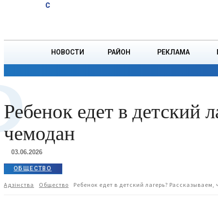
A
14.7
C
и Даумана
Суббота, 8 августа
БОРИСОВ
установлены
ограничители
парковки
НОВОСТИ
РАЙОН
РЕКЛАМА
Р
ОБЩЕСТВО
ПРОИСШЕСТВИЯ
ПРЕЗИДЕНТ
Ребенок едет в детский л
чемодан
03.06.2026
ОБЩЕСТВО
Адзiнства
Общество
Ребенок едет в детский лагерь? Рассказываем, 