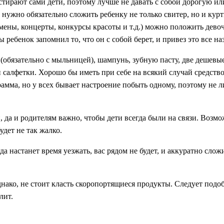
стирают сами дети, поэтому лучше не давать с собой дорогую и
, нужно обязательно сложить ребенку не только свитер, но и курт
мены, концерты, конкурсы красоты и т.д.) можно положить дево
 ребенок запомнил то, что он с собой берет, и привез это все наз
 (обязательно с мыльницей), шампунь, зубную пасту, две дешевы
и салфетки. Хорошо бы иметь при себе на всякий случай средств
рамма, но у всех бывает настроение побыть одному, поэтому не 
, да и родителям важно, чтобы дети всегда были на связи. Возмо
будет не так жалко.
а настанет время уезжать, вас рядом не будет, и аккуратно слож
однако, не стоит класть скоропортящиеся продукты. Следует подо
лит.