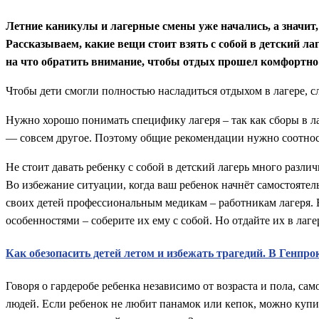
Летние каникулы и лагерные смены уже начались, а значит,
Рассказываем, какие вещи стоит взять с собой в детский ла
на что обратить внимание, чтобы отдых прошел комфортно 
Чтобы дети смогли полностью насладиться отдыхом в лагере, сл
Нужно хорошо понимать специфику лагеря – так как сборы в лаге
— совсем другое. Поэтому общие рекомендации нужно соотнос
Не стоит давать ребенку с собой в детский лагерь много разли
Во избежание ситуации, когда ваш ребенок начнёт самостоятель
своих детей профессиональным медикам – работникам лагеря. 
особенностями – соберите их ему с собой. Но отдайте их в лаге
Как обезопасить детей летом и избежать трагедий. В Генпр
Говоря о гардеробе ребенка независимо от возраста и пола, са
людей. Если ребенок не любит панамок или кепок, можно купи