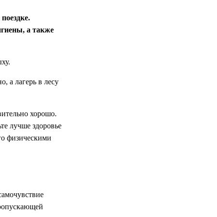
 поездке.
игиены, а также
ху.
, а лагерь в лесу
твительно хорошо.
ьте лучше здоровье
его физическими
 самочувствие
пропускающей