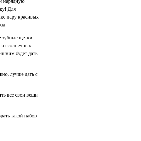
ли нарядную
ку! Для
чке пару красивых
ад.
е зубные щетки
о от солнечных
лишним будет дать
жно, лучше дать с
ить все свои вещи
брать такой набор