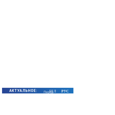
АКТУАЛЬНОЕ:
Перед
пересечением
улиц
Орджоникидзе