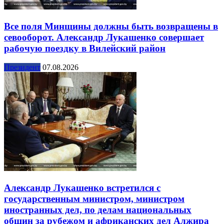
Все поля Минщины должны быть возвращены в
севооборот. Александр Лукашенко совершает
рабочую поездку в Вилейский район
Президент
07.08.2026
Александр Лукашенко встретился с
государственным министром, министром
иностранных дел, по делам национальных
общин за рубежом и африканских дел Алжира