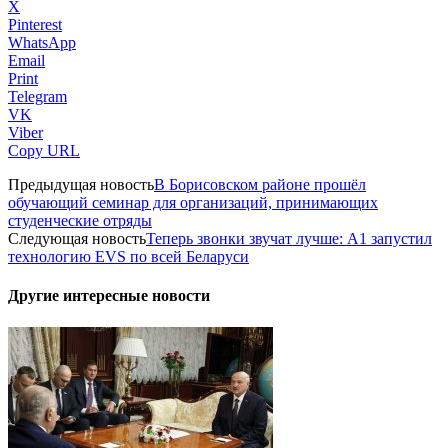
X
Pinterest
WhatsApp
Email
Print
Telegram
VK
Viber
Copy URL
Предыдущая новость
В Борисовском районе прошёл
обучающий семинар для организаций, принимающих
студенческие отряды
Следующая новость
Теперь звонки звучат лучше: А1 запустил
технологию EVS по всей Беларуси
Другие интересные новости