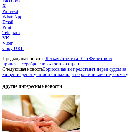
Facebook
X
Pinterest
WhatsApp
Email
Print
Telegram
VK
Viber
Copy URL
Предыдущая новость
Легкая атлетика: Ева Филитович
привезла серебро с юго-востока страны
Следующая новость
Борисовчанин предстанет перед судом за
хищение денег у иностранных партнеров и незаконную охоту
Другие интересные новости