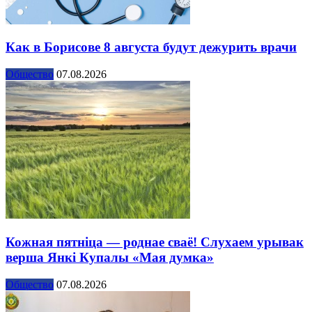
Как в Борисове 8 августа будут дежурить врачи
Общество
07.08.2026
Кожная пятніца — роднае сваё! Слухаем урывак
верша Янкі Купалы «Мая думка»
Общество
07.08.2026