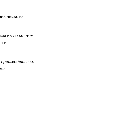
оссийского
ьном выставочном
ми и
 производителей.
ыми