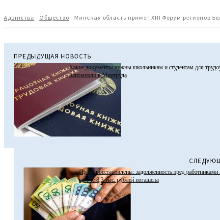
Адзiнства
Общество
Минская область примет XIII Форум регионов Б
ПРЕДЫДУЩАЯ НОВОСТЬ
Какие документы нужны школьникам и студентам для трудоу
напомнили в Минтруда
СЛЕДУЮЩ
Права восстановлены: задолженность пред работниками
сумме 8,3 тыс. рублей погашена