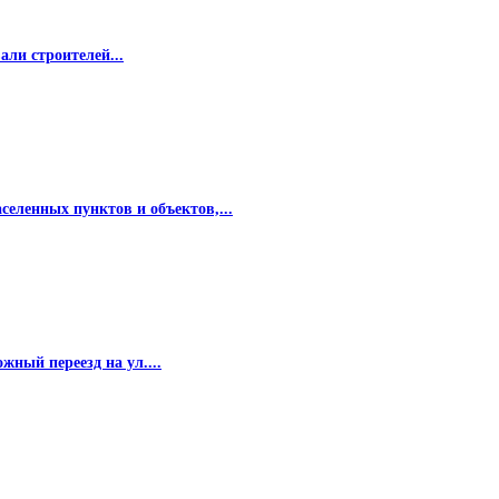
ли строителей...
еленных пунктов и объектов,...
жный переезд на ул....