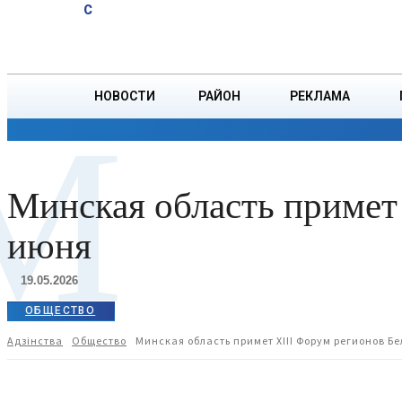
A
20.1
C
под
Суббота, 8 августа
БОРИСОВ
контролем
милиции
НОВОСТИ
РАЙОН
РЕКЛАМА
М
ОБЩЕСТВО
ПРОИСШЕСТВИЯ
ПРЕЗИДЕНТ
Минская область примет 
июня
19.05.2026
ОБЩЕСТВО
Адзiнства
Общество
Минская область примет XIII Форум регионов Б