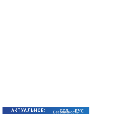
АКТУАЛЬНОЕ:
Безопасность
в местах
отдыха у
водоемов –