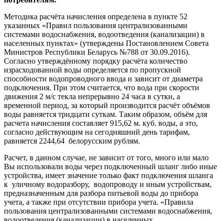
Методика расчёта начисления определена в пункте 52
указанных «Правил пользования централизованными
системами водоснабжения, водоотведения (канализации) в
населенных пунктах» (утверждены Постановлением Совета
Министров Республики Беларусь №788 от 30.09.2016).
Согласно утверждённому порядку расчёта количество
израсходованной воды определяется по пропускной
способности водопроводного ввода и зависит от диаметра
подключения. При этом считается, что вода при скорости
движения 2 м/с текла непрерывно 24 часа в сутки, а
временной период, за который производится расчёт объёмов
воды равняется тридцати суткам. Таким образом, объём для
расчета начисления составляет 915,62 м. куб. воды, а это,
согласно действующим на сегодняшний день тарифам,
равняется 2244,64 белорусским рублям.
Расчет, в данном случае, не зависит от того, много или мало
Вы использовали воды через подключенный шланг либо иные
устройства, имеет значение только факт подключения шланга
к уличному водоразбору, водопроводу и иным устройствам,
предназначенным для разбора питьевой воды до прибора
учета, а также при отсутствии прибора учета. «Правила
пользования централизованными системами водоснабжения,
водоотведения (канализации) в населенных