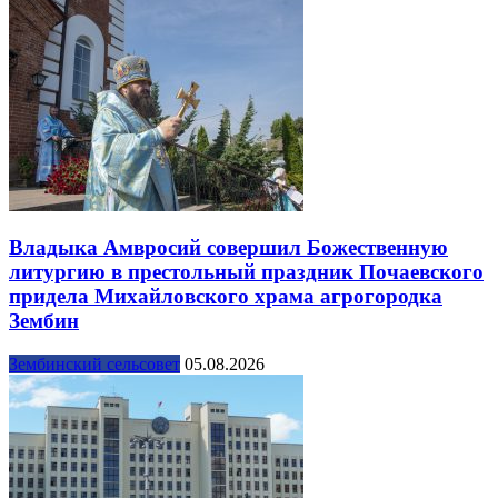
Владыка Амвросий совершил Божественную
литургию в престольный праздник Почаевского
придела Михайловского храма агрогородка
Зембин
Зембинский сельсовет
05.08.2026