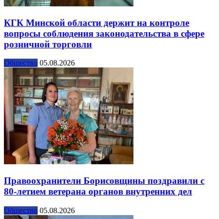
КГК Минской области держит на контроле
вопросы соблюдения законодательства в сфере
розничной торговли
Общество
05.08.2026
Правоохранители Борисовщины поздравили с
80-летием ветерана органов внутренних дел
Общество
05.08.2026