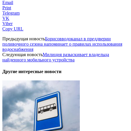
Email
Print
Telegram
VK
Viber
Copy URL
Предыдущая новость
Борисовводоканал в преддверии
поливочного сезона напоминает о правилах использования
водоснабжения
Следующая новость
Милиция разыскивает владельца
найденного мобильного устройства
Другие интересные новости