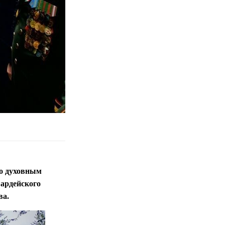
го духовным
вардейского
ва.