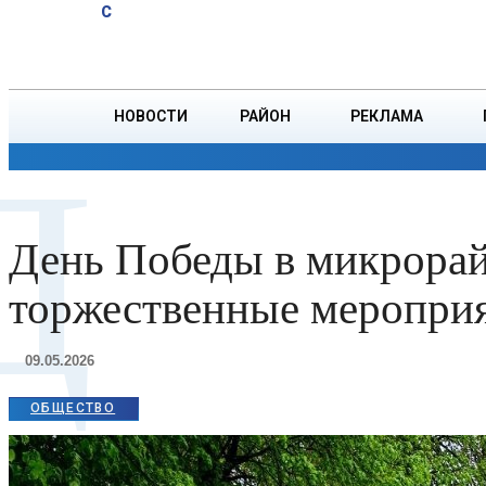
A
17.9
C
опасен для
Суббота, 8 августа
БОРИСОВ
организма,
рассказала
врач
НОВОСТИ
РАЙОН
РЕКЛАМА
Д
ОБЩЕСТВО
ПРОИСШЕСТВИЯ
ПРЕЗИДЕНТ
День Победы в микрорай
торжественные мероприя
09.05.2026
ОБЩЕСТВО