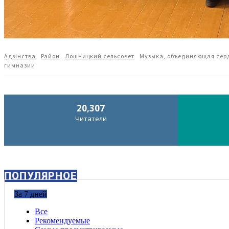
Адзiнства
Район
Лошницкий сельсовет
Музыка, объединяющая серд
гимназии
20,307
Читатели
ПОПУЛЯРНОЕ
За 7 дней
Все
Рекомендуемые