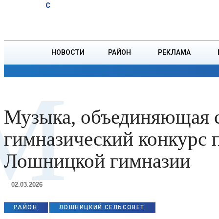
A
22.8
C
тонн зерна
Пятница, 7 августа
БОРИСОВ
НОВОСТИ
РАЙОН
РЕКЛАМА
ОБЩЕСТВО
ПРОИСШЕСТВИЯ
ПРЕЗИДЕНТ
М
Музыка, объединяющая с
гимназический конкурс 
Лошницкой гимназии
02.03.2026
РАЙОН
ЛОШНИЦКИЙ СЕЛЬСОВЕТ