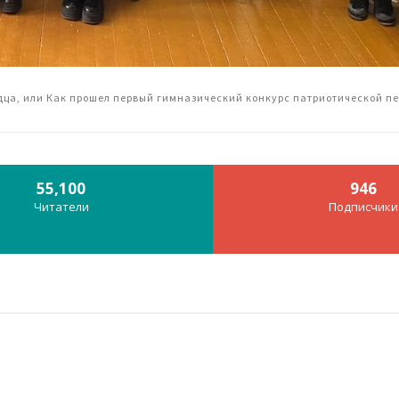
ца, или Как прошел первый гимназический конкурс патриотической п
55,100
946
Читатели
Подписчики