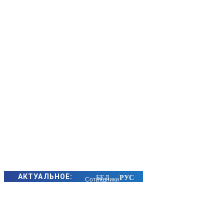
АКТУАЛЬНОЕ:
Сотрудники
БЭП Минщины
предотвратили
хищение сотен