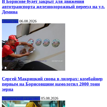
В Борисове будет закрыт для движения
автотранспорта железнодорожный переезд на ул.
Демина
Общество
06.08.2026
Сергей Макрицкий снова в лидерах: комбайнер
первым на Борисовщине намолотил 2000 тонн
зерна
Велятичский сельсовет
05.08.2026