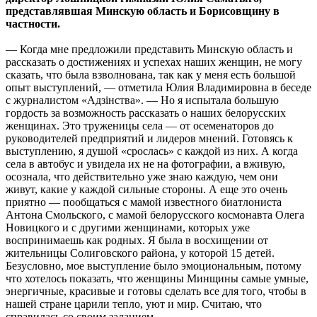
представлявшая Минскую область и Борисовщину в
частности.
— Когда мне предложили представить Минскую область и
рассказать о достижениях и успехах наших женщин, не могу
сказать, что была взволнована, так как у меня есть большой
опыт выступлений, — отметила Юлия Владимировна в беседе
с журналистом «Адзінства». — Но я испытала большую
гордость за возможность рассказать о наших белорусских
женщинах. Это труженицы села — от осеменаторов до
руководителей предприятий и лидеров мнений. Готовясь к
выступлению, я душой «срослась» с каждой из них. А когда
села в автобус и увидела их не на фотографии, а вживую,
осознала, что действительно уже знаю каждую, чем они
живут, какие у каждой сильные стороны. А еще это очень
приятно — пообщаться с мамой известного биатлониста
Антона Смольского, с мамой белорусского космонавта Олега
Новицкого и с другими женщинами, которых уже
воспринимаешь как родных. Я была в восхищении от
жительницы Солиговского района, у которой 15 детей.
Безусловно, мое выступление было эмоциональным, потому
что хотелось показать, что женщины Минщины самые умные,
энергичные, красивые и готовы сделать все для того, чтобы в
нашей стране царили тепло, уют и мир. Считаю, что
справилась со своим заданием.