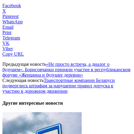
Facebook
X
Pinterest
WhatsApp
Email
Print
Telegram
VK
Viber
Copy URL
Предыдущая новость
«Не просто встреча, а диалог о
будущем». Борисовчанки приняли участие в республиканском
форуме «Женщина и будущее деревни»
Следующая новость
Транспортные компании Беларуси
подверглись штрафам за нарушение правил допуска к
участию в дорожном движении
Другие интересные новости