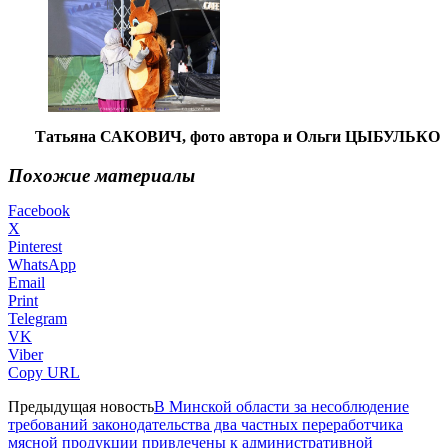
Татьяна САКОВИЧ, фото автора и Ольги ЦЫБУЛЬКО
Похожие материалы
Facebook
X
Pinterest
WhatsApp
Email
Print
Telegram
VK
Viber
Copy URL
Предыдущая новость
В Минской области за несоблюдение
требований законодательства два частных переработчика
мясной продукции привлечены к административной