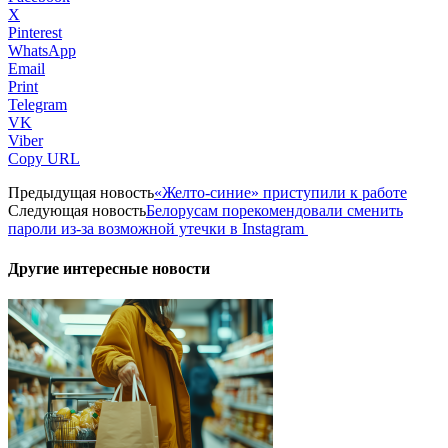
X
Pinterest
WhatsApp
Email
Print
Telegram
VK
Viber
Copy URL
Предыдущая новость
«Желто-синие» приступили к работе
Следующая новость
Белорусам порекомендовали сменить
пароли из-за возможной утечки в Instagram
Другие интересные новости