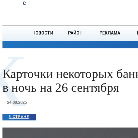
A
15
C
юбиляров
Пятница, 7 августа
БОРИСОВ
Ветровых
НОВОСТИ
РАЙОН
РЕКЛАМА
К
ОБЩЕСТВО
ПРОИСШЕСТВИЯ
ПРЕЗИДЕНТ
Карточки некоторых банк
в ночь на 26 сентября
24.09.2025
В СТРАНЕ