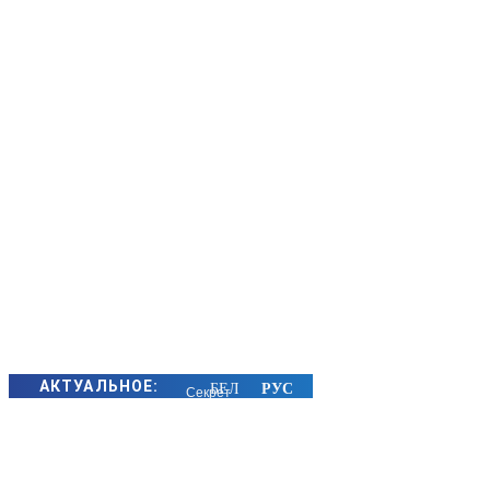
АКТУАЛЬНОЕ:
Секрет
семейного
счастья
золотых